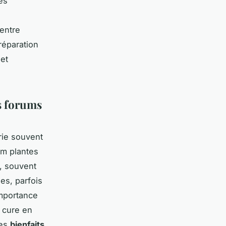
es
entre
réparation
 et
s forums
rie souvent
um plantes
r, souvent
es, parfois
importance
e cure en
les
bienfaits