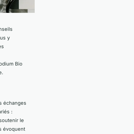
seils
ous y
es
odium Bio
e.
es échanges
iés :
soutenir le
es évoquent