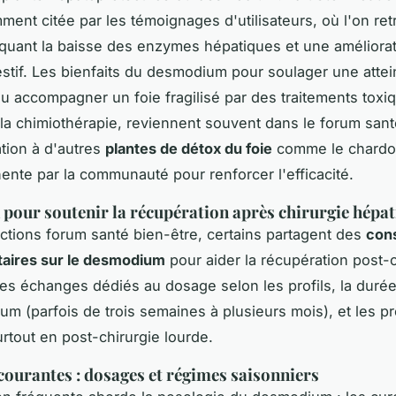
ment citée par les témoignages d'utilisateurs, où l'on re
quant la baisse des enzymes hépatiques et une améliora
estif. Les bienfaits du desmodium pour soulager une attei
u accompagner un foie fragilisé par des traitements toxi
a chimiothérapie, reviennent souvent dans le forum santé
tion à d'autres
plantes de détox du foie
comme le chardo
nente par la communauté pour renforcer l'efficacité.
n pour soutenir la récupération après chirurgie hépa
ctions forum santé bien-être, certains partagent des
cons
ires sur le desmodium
pour aider la récupération post-o
es échanges dédiés au dosage selon les profils, la duré
m (parfois de trois semaines à plusieurs mois), et les p
urtout en post-chirurgie lourde.
courantes : dosages et régimes saisonniers