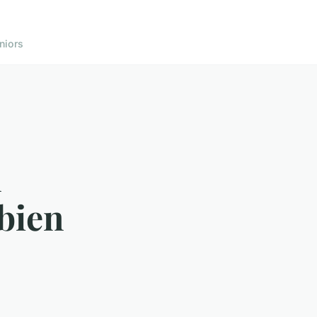
niors
m
 bien