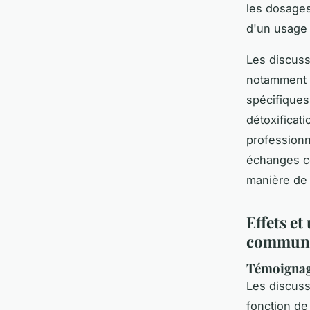
les dosages
d'un usage
Les discussi
notamment 
spécifiques
détoxificat
professionn
échanges co
manière de 
Effets e
commun
Témoignage
Les discus
fonction de