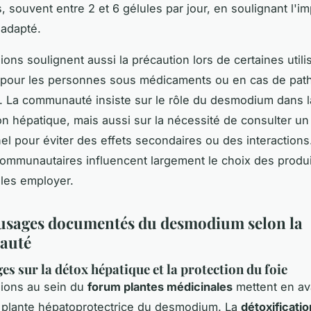
, souvent entre 2 et 6 gélules par jour, en soulignant l'i
 adapté.
ons soulignent aussi la précaution lors de certaines utili
pour les personnes sous médicaments ou en cas de path
. La communauté insiste sur le rôle du desmodium dans l
ion hépatique, mais aussi sur la nécessité de consulter un
el pour éviter des effets secondaires ou des interactions
mmunautaires influencent largement le choix des produit
les employer.
t usages documentés du desmodium selon la
auté
s sur la détox hépatique et la protection du foie
sions au sein du
forum plantes médicinales
mettent en av
 plante hépatoprotectrice du desmodium. La
détoxificati