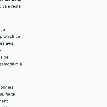
icale reste
nce
protectrice
 Les
avis
e
ms de
 desmodium à
our les
l, faute
ment