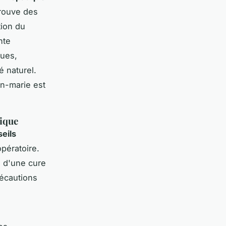
trouve des
tion du
nte
ques,
 naturel.
n-marie est
tique
eils
pératoire.
e d'une cure
récautions