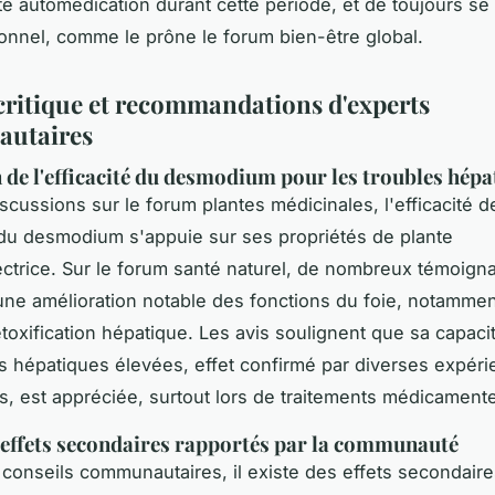
ute automédication durant cette période, et de toujours se 
onnel, comme le prône le forum bien-être global.
critique et recommandations d'experts
utaires
 de l'efficacité du desmodium pour les troubles hépa
iscussions sur le forum plantes médicinales, l'efficacité d
on du desmodium s'appuie sur ses propriétés de plante
ctrice. Sur le forum santé naturel, de nombreux témoign
une amélioration notable des fonctions du foie, notamme
toxification hépatique. Les avis soulignent que sa capacit
 hépatiques élevées, effet confirmé par diverses expér
urs, est appréciée, surtout lors de traitements médicament
 effets secondaires rapportés par la communauté
 conseils communautaires, il existe des effets secondair