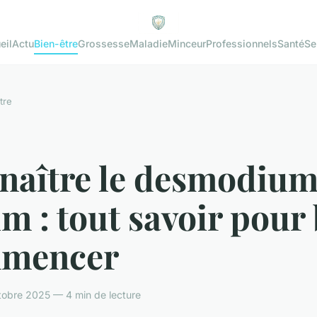
eil
Actu
Bien-être
Grossesse
Maladie
Minceur
Professionnels
Santé
Se
tre
naître le desmodiu
m : tout savoir pour
mencer
tobre 2025 — 4 min de lecture