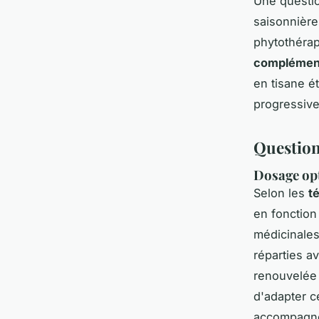
Une questio
saisonnièr
phytothérap
complément
en tisane é
progressive
Question
Dosage opti
Selon les
t
en fonction
médicinale
réparties a
renouvelée 
d'adapter c
accompagn