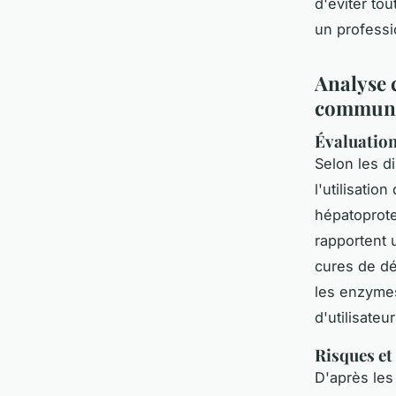
d'éviter to
un professi
Analyse 
communa
Évaluation
Selon les d
l'utilisati
hépatoprote
rapportent 
cures de dé
les enzymes
d'utilisate
Risques et
D'après les