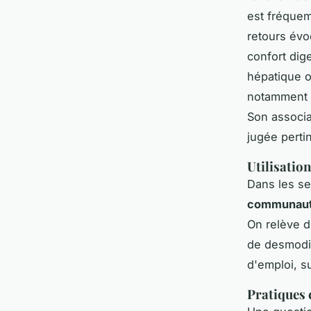
est fréquem
retours évo
confort dig
hépatique o
notamment l
Son associa
jugée perti
Utilisatio
Dans les se
communauta
On relève d
de desmodiu
d'emploi, s
Pratiques 