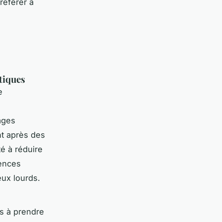
référer à
tiques
e
ages
nt après des
é à réduire
iences
eux lourds.
es à prendre