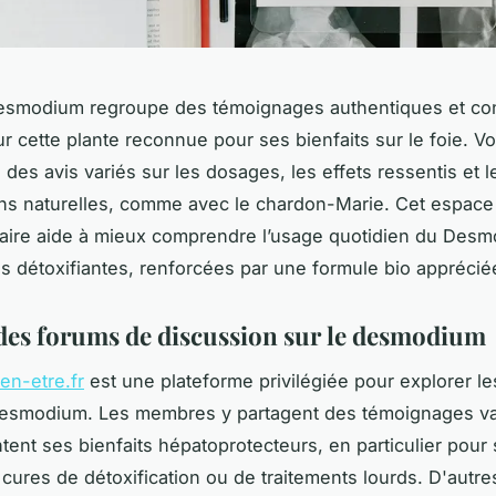
esmodium regroupe des témoignages authentiques et con
ur cette plante reconnue pour ses bienfaits sur le foie. V
 des avis variés sur les dosages, les effets ressentis et l
ns naturelles, comme avec le chardon-Marie. Cet espace
ire aide à mieux comprendre l’usage quotidien du Desm
us détoxifiantes, renforcées par une formule bio apprécié
des forums de discussion sur le desmodium
en-etre.fr
est une plateforme privilégiée pour explorer l
desmodium. Les membres y partagent des témoignages var
tent ses bienfaits hépatoprotecteurs, en particulier pour 
e cures de détoxification ou de traitements lourds. D'autr