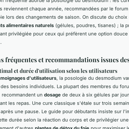
n fréquente aborde la posologie du desmodium : les cur
es reviennent chaque année, recommandées par le forum
ie lors des changements de saison. On discute du choix 
s alimentaires naturels
(gélules, poudres, tisanes) ; la p
tant privilégiée pour ceux qui préfèrent une option douce
.
s fréquentes et recommandations issues de
mal et durée d'utilisation selon les utilisateurs
émoignages d'utilisateurs
, la posologie du desmodium va
 des besoins individuels. La plupart des membres du for
s recommandent un
dosage
de deux à six gélules par jou
vant les repas. Une cure classique s'étale sur trois semain
après une pause. Le guide pour débutants insiste sur l'
ette durée selon la réaction du corps et de privilégier un
ement d'autres
plantes de détox du foie
pour maximiser 