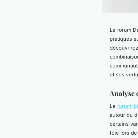
Le forum D
pratiques s
découvrirez
combinaiso
communauta
et ses vert
Analyse 
Le
forum-bi
autour du 
certains van
foie lors d