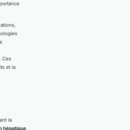
mportance
sations,
ologies
a
. Ces
s et la
ant la
on hépatique