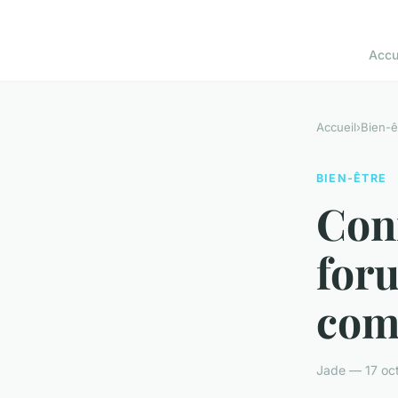
Accu
Accueil
›
Bien-ê
BIEN-ÊTRE
Con
foru
com
Jade — 17 oc