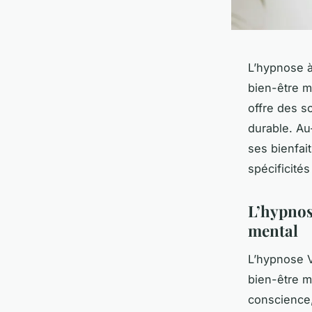
L’hypnose 
bien-être me
offre des s
durable. Au
ses bienfai
spécificité
L’hypnos
mental
L’hypnose V
bien-être m
conscience,