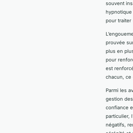
souvent ins
hypnotique 
pour traite
L’engouemen
prouvée sur
plus en plu
pour renfor
est renforc
chacun, ce 
Parmi les a
gestion des
confiance e
particulier
négatifs, re