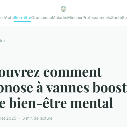
eil
Actu
Bien-être
Grossesse
Maladie
Minceur
Professionnels
Santé
Se
tre
ouvrez comment
pnose à vannes boos
e bien-être mental
llet 2025 — 6 min de lecture