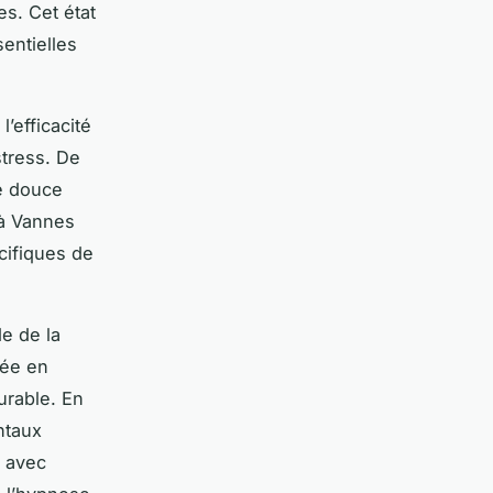
s. Cet état
sentielles
’efficacité
stress. De
e douce
 à Vannes
cifiques de
e de la
tée en
urable. En
ntaux
s avec