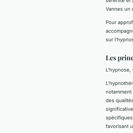
sérénité et
Vannes un o
Pour appro
accompagner
sur l’hypno
Les princ
L’hypnose, 
L’hypnothér
notamment e
des qualité
significati
spécifiques
favorisant 