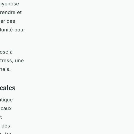
’hypnose
rendre et
par des
tunité pour
nose à
tress, une
nels.
cales
tique
ocaux
t
t des