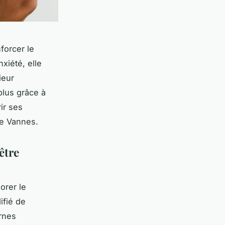
forcer le
nxiété, elle
ieur
plus grâce à
ir ses
de Vannes.
être
orer le
ifié de
rnes