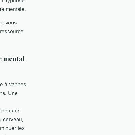
e l’hypnose
té mentale.
ut vous
 ressource
re mental
le à Vannes,
ons. Une
echniques
u cerveau,
iminuer les