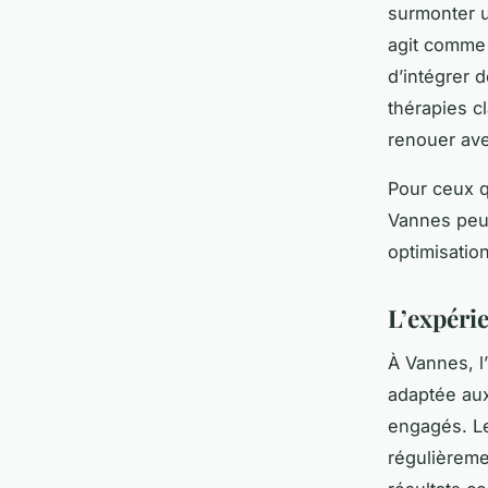
surmonter u
agit comme 
d’intégrer 
thérapies c
renouer ave
Pour ceux q
Vannes peut
optimisatio
L’expérie
À Vannes, 
adaptée aux
engagés. Le
régulièremen