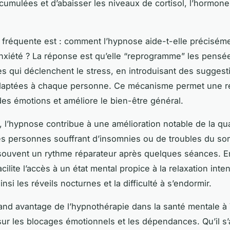
cumulées et d’abaisser les niveaux de cortisol, l’hormone
 fréquente est : comment l’hypnose aide-t-elle précisém
anxiété ? La réponse est qu’elle “reprogramme” les pensé
s qui déclenchent le stress, en introduisant des suggest
adaptées à chaque personne. Ce mécanisme permet une r
des émotions et améliore le bien-être général.
e, l’hypnose contribue à une amélioration notable de la qua
s personnes souffrant d’insomnies ou de troubles du so
souvent un rythme réparateur après quelques séances. En
cilite l’accès à un état mental propice à la relaxation inte
nsi les réveils nocturnes et la difficulté à s’endormir.
and avantage de l’hypnothérapie dans la santé mentale à
sur les blocages émotionnels et les dépendances. Qu’il s