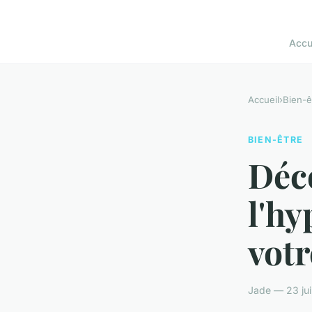
Accu
Accueil
›
Bien-ê
BIEN-ÊTRE
Déc
l'hy
votr
Jade — 23 jui