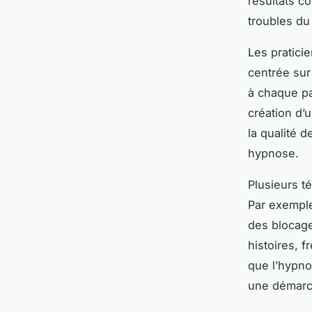
résultats c
troubles du
Les pratici
centrée sur
à chaque pat
création d’
la qualité 
hypnose.
Plusieurs té
Par exemple
des blocag
histoires, 
que l’hypno
une démarc