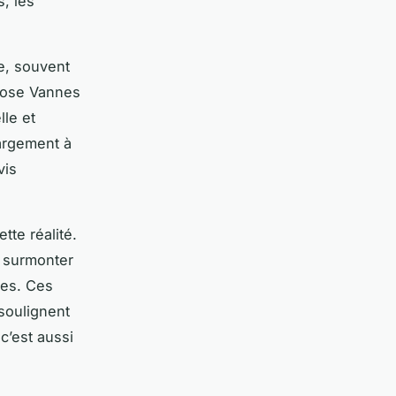
s, les
e, souvent
pnose Vannes
lle et
argement à
vis
tte réalité.
e surmonter
mes. Ces
soulignent
c’est aussi