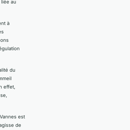
 liée au
ent à
es
ions
égulation
lité du
mmeil
 effet,
nse,
 Vannes est
’agisse de